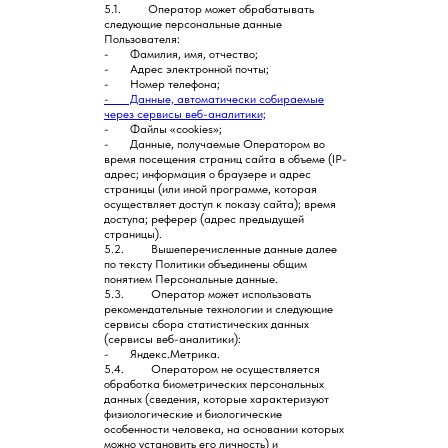
5.1. Оператор может обрабатывать
следующие персональные данные
Пользователя:
- Фамилия, имя, отчество;
- Адрес электронной почты;
- Номер телефона;
- Данные, автоматически собираемые
через сервисы веб-аналитики;
- Файлы «cookies»;
- Данные, получаемые Оператором во
время посещения страниц сайта в объеме (IP-
адрес; информация о браузере и адрес
страницы (или иной программе, которая
осуществляет доступ к показу сайта); время
доступа; реферер (адрес предыдущей
страницы).
5.2. Вышеперечисленные данные далее
по тексту Политики объединены общим
понятием Персональные данные.
5.3. Оператор может использовать
рекомендательные технологии и следующие
сервисы сбора статистических данных
(сервисы веб-аналитики):
- Яндекс.Метрика.
5.4. Оператором не осуществляется
обработка биометрических персональных
данных (сведения, которые характеризуют
физиологические и биологические
особенности человека, на основании которых
можно установить его личность) и