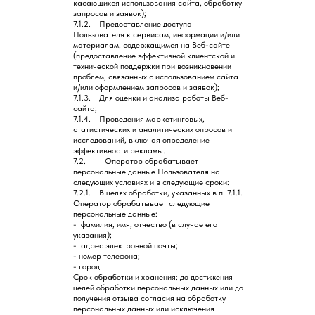
касающихся использования сайта, обработку
запросов и заявок);
7.1.2. Предоставление доступа
Пользователя к сервисам, информации и/или
материалам, содержащимся на Веб-сайте
(предоставление эффективной клиентской и
технической поддержки при возникновении
проблем, связанных с использованием сайта
и/или оформлением запросов и заявок);
7.1.3. Для оценки и анализа работы Веб-
сайта;
7.1.4. Проведения маркетинговых,
статистических и аналитических опросов и
исследований, включая определение
эффективности рекламы.
7.2. Оператор обрабатывает
персональные данные Пользователя на
следующих условиях и в следующие сроки:
7.2.1. В целях обработки, указанных в п. 7.1.1.
Оператор обрабатывает следующие
персональные данные:
- фамилия, имя, отчество (в случае его
указания);
- адрес электронной почты;
- номер телефона;
- город.
Срок обработки и хранения: до достижения
целей обработки персональных данных или до
получения отзыва согласия на обработку
персональных данных или исключения