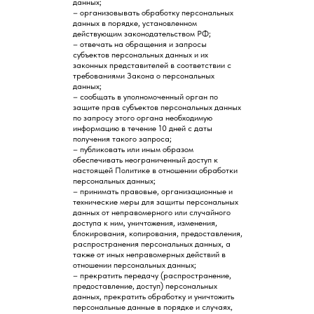
данных;
– организовывать обработку персональных
данных в порядке, установленном
действующим законодательством РФ;
– отвечать на обращения и запросы
субъектов персональных данных и их
законных представителей в соответствии с
требованиями Закона о персональных
данных;
– сообщать в уполномоченный орган по
защите прав субъектов персональных данных
по запросу этого органа необходимую
информацию в течение 10 дней с даты
получения такого запроса;
– публиковать или иным образом
обеспечивать неограниченный доступ к
настоящей Политике в отношении обработки
персональных данных;
– принимать правовые, организационные и
технические меры для защиты персональных
данных от неправомерного или случайного
доступа к ним, уничтожения, изменения,
блокирования, копирования, предоставления,
распространения персональных данных, а
также от иных неправомерных действий в
отношении персональных данных;
– прекратить передачу (распространение,
предоставление, доступ) персональных
данных, прекратить обработку и уничтожить
персональные данные в порядке и случаях,