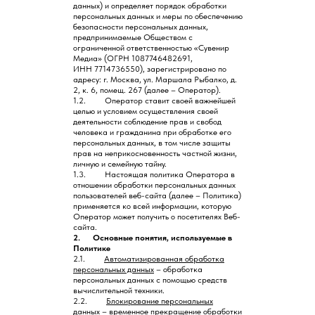
данных) и определяет порядок обработки
персональных данных и меры по обеспечению
безопасности персональных данных,
предпринимаемые Обществом с
ограниченной ответственностью «Сувенир
Медиа» (ОГРН 1087746482691,
ИНН 7714736550), зарегистрировано по
адресу: г. Москва, ул. Маршала Рыбалко, д.
2, к. 6, помещ. 267 (далее – Оператор).
1.2. Оператор ставит своей важнейшей
целью и условием осуществления своей
деятельности соблюдение прав и свобод
человека и гражданина при обработке его
персональных данных, в том числе защиты
прав на неприкосновенность частной жизни,
личную и семейную тайну.
1.3. Настоящая политика Оператора в
отношении обработки персональных данных
пользователей веб-сайта (далее – Политика)
применяется ко всей информации, которую
Оператор может получить о посетителях Веб-
сайта.
2. Основные понятия, используемые в
Политике
2.1.
Автоматизированная обработка
персональных данных
– обработка
персональных данных с помощью средств
вычислительной техники.
2.2.
Блокирование персональных
данных
– временное прекращение обработки