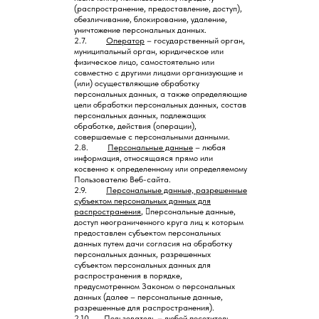
(распространение, предоставление, доступ),
обезличивание, блокирование, удаление,
уничтожение персональных данных.
2.7.
Оператор
– государственный орган,
муниципальный орган, юридическое или
физическое лицо, самостоятельно или
совместно с другими лицами организующие и
(или) осуществляющие обработку
персональных данных, а также определяющие
цели обработки персональных данных, состав
персональных данных, подлежащих
обработке, действия (операции),
совершаемые с персональными данными.
2.8.
Персональные данные
– любая
информация, относящаяся прямо или
косвенно к определенному или определяемому
Пользователю Веб-сайта.
2.9.
Персональные данные, разрешенные
субъектом персональных данных для
распространения
, персональные данные,
доступ неограниченного круга лиц к которым
предоставлен субъектом персональных
данных путем дачи согласия на обработку
персональных данных, разрешенных
субъектом персональных данных для
распространения в порядке,
предусмотренном Законом о персональных
данных (далее – персональные данные,
разрешенные для распространения).
2.10.
Пользователь
– любой посетитель