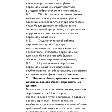
или договора, по которому субъект
персональных данных будет являться
выгодоприобретателем или поручителем.
8.5. Обработка персональных данных
необходима для осуществления прав и
законных интересов Оператора или третьих
лиц либо для достижения общественно
значимых целей при условии, что при этом не
нарушаются права и свободы субъекта
персональных данных.
8.6. Осуществляется обработка
персональных данных, доступ
неограниченного круга лиц к которым
предоставлен субъектом персональных
данных либо по его просьбе (далее –
общедоступные персональные данные).
8.7. Осуществляется обработка
персональных данных, подлежащих
опубликованию или обязательному раскрытию
в соответствии с федеральным законом.
9. Порядок сбора, хранения, передачи и
других видов обработки персональных
данных
Безопасность персональных данных, которые
обрабатываются Оператором,
обеспечивается путем реализации правовых,
организационных и технических мер,
необходимых для выполнения в полном объеме
требований действующего законодательства
в области защиты персональных данных.