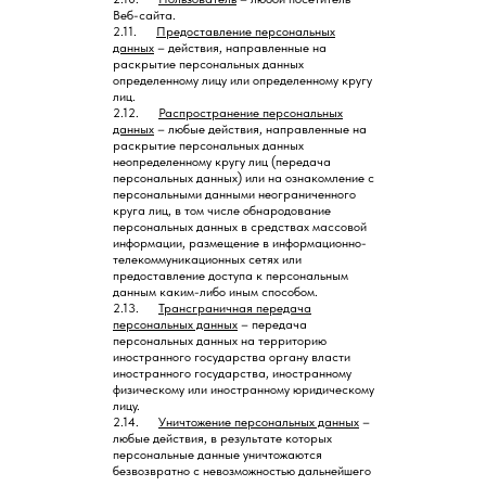
Веб-сайта.
2.11.
Предоставление персональных
данных
– действия, направленные на
раскрытие персональных данных
определенному лицу или определенному кругу
лиц.
2.12.
Распространение персональных
данных
– любые действия, направленные на
раскрытие персональных данных
неопределенному кругу лиц (передача
персональных данных) или на ознакомление с
персональными данными неограниченного
круга лиц, в том числе обнародование
персональных данных в средствах массовой
информации, размещение в информационно-
телекоммуникационных сетях или
предоставление доступа к персональным
данным каким-либо иным способом.
2.13.
Трансграничная передача
персональных данных
– передача
персональных данных на территорию
иностранного государства органу власти
иностранного государства, иностранному
физическому или иностранному юридическому
лицу.
2.14.
Уничтожение персональных данных
–
любые действия, в результате которых
персональные данные уничтожаются
безвозвратно с невозможностью дальнейшего