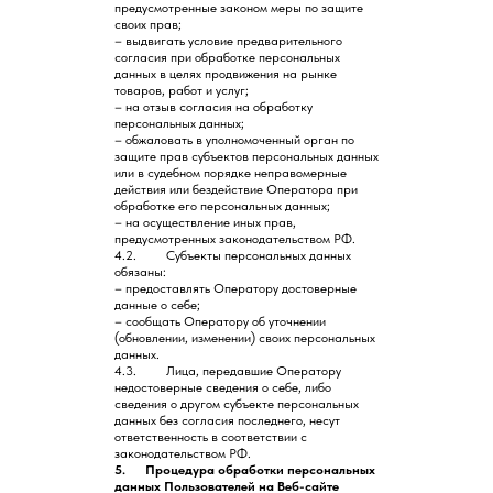
предусмотренные законом меры по защите
своих прав;
– выдвигать условие предварительного
согласия при обработке персональных
данных в целях продвижения на рынке
товаров, работ и услуг;
– на отзыв согласия на обработку
персональных данных;
– обжаловать в уполномоченный орган по
защите прав субъектов персональных данных
или в судебном порядке неправомерные
действия или бездействие Оператора при
обработке его персональных данных;
– на осуществление иных прав,
предусмотренных законодательством РФ.
4.2. Субъекты персональных данных
обязаны:
– предоставлять Оператору достоверные
данные о себе;
– сообщать Оператору об уточнении
(обновлении, изменении) своих персональных
данных.
4.3. Лица, передавшие Оператору
недостоверные сведения о себе, либо
сведения о другом субъекте персональных
данных без согласия последнего, несут
ответственность в соответствии с
законодательством РФ.
5. Процедура обработки персональных
данных Пользователей на Веб-сайте