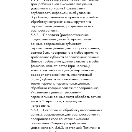
трех рабочих дней с момента получения
указанного согласия Пользователя
опубликовать информацию об условиях
обработки, о наличии запретов и условий на
обработку неограниченным кругом лиц
персональных данных, разрешенных для
распространения.
5.6.3. Передача (распространение,
предоставление, доступ) персональных
данных, разрешенных субъектом
персональных данных для распространения,
должна быть прекращена в любое время по
требованию субъекта персональных данных.
Данное требование должно включать в себя
фамилию, имя, отчество (при наличии),
контактную информацию (номер телефона,
адрес электронной почты или почтовый
адрес) субъекта персональных данных, а
также перечень персональных данных,
обработка которых подлежит прекращению.
Указанные в данном требовании
персональные данные могут обрабатываться
только Оператором, которому оно
направлено.
5.6.4. Согласие на обработку персональных
данных, разрешенных для распространения,
прекращает свое действие с момента
поступления Оператору требования,
указанного в п. 5.6.3. настоящей Политики в