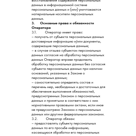
восстановления содержания персональных
данных в информационной системе
персональных данных и (или) уничтожаются
материальные носители персональных
данных.
3. Основные права и обязанности
Оператора
3.1. Оператор имеет право:
– получать от субъекта персональных данных
достоверные информацию и/или документы,
содержащие персональные данные;
– в случае отзыва субъектом персональных
данных согласия на обработку персональных
данных Оператор вправе продолжить
обработку персональных данных без согласия
субъекта персональных данных при наличии
оснований, указанных в Законе о
персональных данных;
– самостоятельно определять состав и
перечень мер, необходимых и достаточных для
обеспечения выполнения обязанностей,
предусмотренных Законом о персональных
данных и принятыми в соответствии с ним
нормативными правовыми актами, если иное
не предусмотрено Законом о персональных
данных или другими федеральными законами.
3.2. Оператор обязан:
– предоставлять субъекту персональных
данных по его просьбе информацию,
касающуюся обработки его персональных