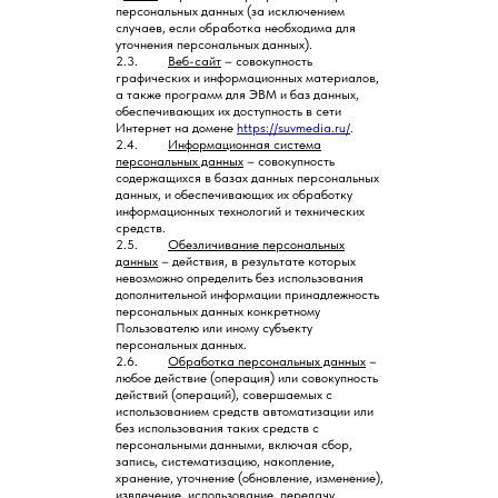
персональных данных (за исключением
случаев, если обработка необходима для
уточнения персональных данных).
2.3.
Веб-сайт
– совокупность
графических и информационных материалов,
а также программ для ЭВМ и баз данных,
обеспечивающих их доступность в сети
Интернет на домене
https://suvmedia.ru/
.
2.4.
Информационная система
персональных данных
– совокупность
содержащихся в базах данных персональных
данных, и обеспечивающих их обработку
информационных технологий и технических
средств.
2.5.
Обезличивание персональных
данных
– действия, в результате которых
невозможно определить без использования
дополнительной информации принадлежность
персональных данных конкретному
Пользователю или иному субъекту
персональных данных.
2.6.
Обработка персональных данных
–
любое действие (операция) или совокупность
действий (операций), совершаемых с
использованием средств автоматизации или
без использования таких средств с
персональными данными, включая сбор,
запись, систематизацию, накопление,
хранение, уточнение (обновление, изменение),
извлечение, использование, передачу