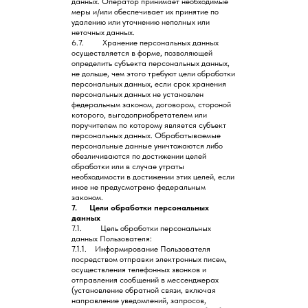
данных. Оператор принимает необходимые
меры и/или обеспечивает их принятие по
удалению или уточнению неполных или
неточных данных.
6.7. Хранение персональных данных
осуществляется в форме, позволяющей
определить субъекта персональных данных,
не дольше, чем этого требуют цели обработки
персональных данных, если срок хранения
персональных данных не установлен
федеральным законом, договором, стороной
которого, выгодоприобретателем или
поручителем по которому является субъект
персональных данных. Обрабатываемые
персональные данные уничтожаются либо
обезличиваются по достижении целей
обработки или в случае утраты
необходимости в достижении этих целей, если
иное не предусмотрено федеральным
законом.
7. Цели обработки персональных
данных
7.1. Цель обработки персональных
данных Пользователя:
7.1.1. Информирование Пользователя
посредством отправки электронных писем,
осуществления телефонных звонков и
отправления сообщений в мессенджерах
(установление обратной связи, включая
направление уведомлений, запросов,