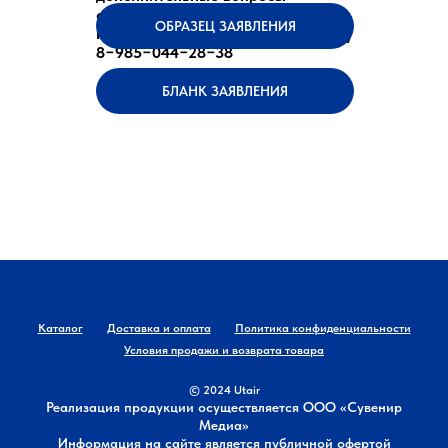
свяжитесь с нами по электронной
ОБРАЗЕЦ ЗАЯВЛЕНИЯ
почте
merch@utair.ru
, по телефону
8−985−044−28−38
БЛАНК ЗАЯВЛЕНИЯ
Каталог
Доставка и оплата
Политика конфиденциальности
Условия продажи и возврата товара
© 2024 Utair
Реализация продукции осуществляется ООО «Сувенир
Медиа»
Информация на сайте является публичной офертой